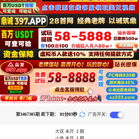
第
3467305
期 距下期：
01
分
03
秒
广告开关：
大双
未开:
2
期
小单
未开:
1
期