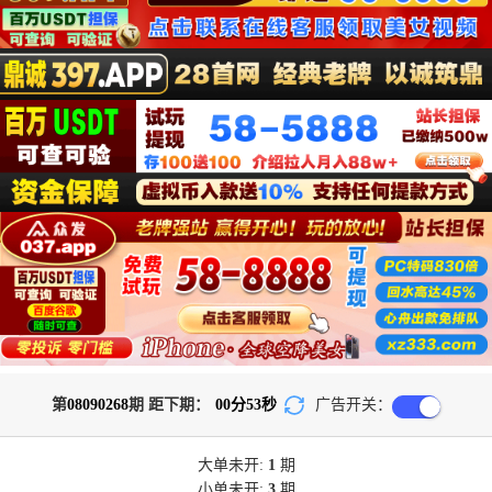
第
08090268
期 距下期：
00
分
52
秒
广告开关：
大单
未开:
1
期
小单
未开:
3
期