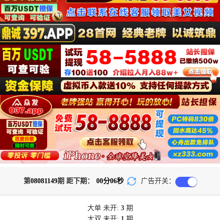
第
08081149
期 距下期：
00
分
06
秒
广告开关：
大单
未开:
3
期
大双
未开:
1
期