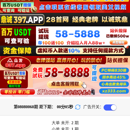
第
08080060
期 距下期：
00
分
05
秒
广告开关：
大单
未开:
2
期
小单
未开:
1
期