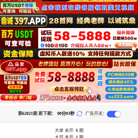
第
62021
期 距下期：
00
分
03
秒
广告开关：
大单
未开:
6
期
大双
未开:
1
期