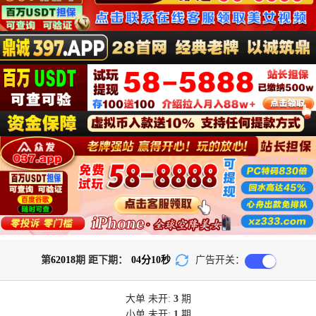
第
62018
期 距下期：
04
分
10
秒
广告开关：
大单
未开:
3
期
小单
未开:
1
期