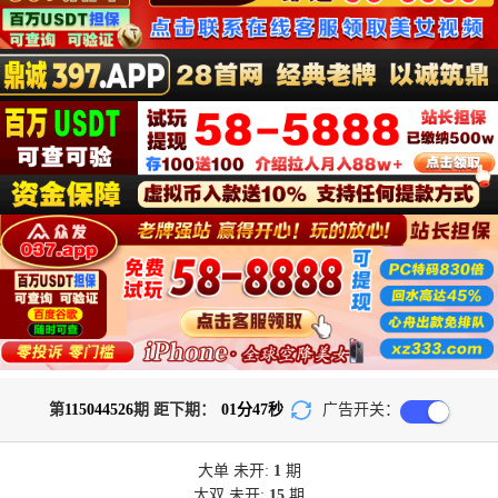
第
115044526
期 距下期：
01
分
47
秒
广告开关：
大单
未开:
1
期
大双
未开:
15
期