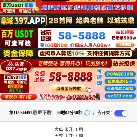
第
115044457
期 距下期：
04
时
04
分
50
秒
广告开关：
大单
未开:
1
期
大双
未开:
3
期