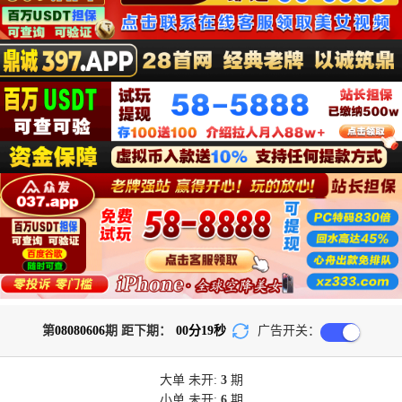
第
08080606
期 距下期：
00
分
19
秒
广告开关：
大单
未开:
3
期
小单
未开:
6
期