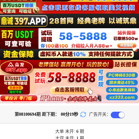
第
08100694
期 距下期：
00
分
18
秒
广告开关：
大单
未开:
6
期
大双
未开:
1
期