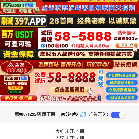
第
08070295
期 距下期：
00
分
40
秒
广告开关：
大单
未开:
4
期
大双
未开:
2
期