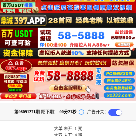
第
08091271
期 距下期：
00
分
21
秒
广告开关：
大单
未开:
1
期
大双
未开:
4
期